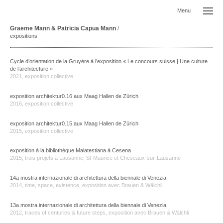
Menu
Graeme Mann & Patricia Capua Mann
/
expositions
Cycle d’orientation de la Gruyère à l’exposition « Le concours suisse | Une culture
de l’architecture »
2021, exposition collective
exposition architektur0.16 aux Maag Hallen de Zürich
2016, exposition collective
exposition architektur0.15 aux Maag Hallen de Zürich
2015, exposition collective
exposition à la bibliothèque Malatestiana à Cesena
2015, trois projets à Lausanne, St-Maurice et Cheseaux-sur-Lausanne
14a mostra internazionale di architettura della biennale di Venezia
2014, time, space, existence, exposition avec Brauen & Wälchli
13a mostra internazionale di architettura della biennale di Venezia
2012, traces of centuries & future steps, exposition avec Brauen & Wälchli