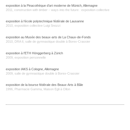
exposition à la Pinacothèque d’art moderne de Münich, Allemagne
2011, construction with timber – ways into the future : exposition collective
exposition à l’école polytechnique fédérale de Lausanne
2010, exposition collective Luigi Snozzi
exposition au Musée des beaux-arts de La Chaux-de-Fonds
2010, DRA II, salle de gymnastique double à Borex-Crassier
exposition à l’ETH Hönggerberg à Zürich
2009, exposition personnelle
exposition IAKS à Cologne, Allemagne
2009, salle de gymnastique double à Borex-Crassier
exposition de la bourse fédérale des Beaux-Arts à Bâle
1996, Pharmacie Gamma, Maison Egli à Ollon